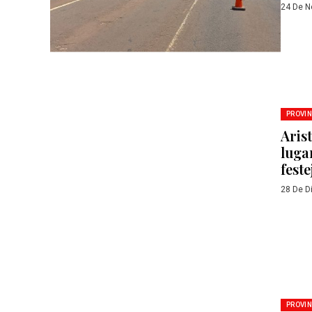
24 De N
PROVIN
Arist
lugar
feste
28 De D
PROVIN