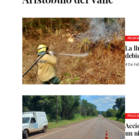
PROVIN
La l
debi
4 De Fe
POLICI
Accid
un n