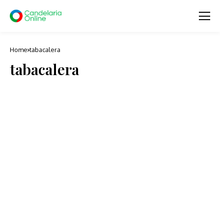
Home
tabacalera
tabacalera