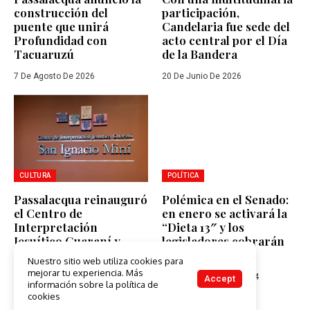
construcción del
participación,
puente que unirá
Candelaria fue sede del
Profundidad con
acto central por el Día
Tacuaruzú
de la Bandera
7 De Agosto De 2026
20 De Junio De 2026
CULTURA
POLÍTICA
Passalacqua reinauguró
Polémica en el Senado:
el Centro de
en enero se activará la
Interpretación
“Dieta 13″ y los
Jesuítico Guaraní y
legisladores cobrarán
anticipó celebraciones
medio aguinaldo
Nuestro sitio web utiliza cookies para
por los 400 años de
mejorar tu experiencia. Más
19 De Diciembre De 2024
Accept
Candelaria
información sobre la política de
cookies
18 De Mayo De 2026