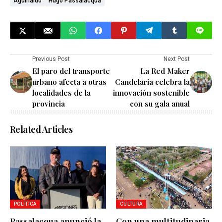
Aguinaldo
Hugo Passalacqua
Previous Post
Next Post
El paro del transporte
La Red Maker
urbano afecta a otras
Candelaria celebra la
localidades de la
innovación sostenible
provincia
con su gala anual
Related Articles
POLÍTICA
CULTURA
Passalacqua anunció la
Con una multitudinaria