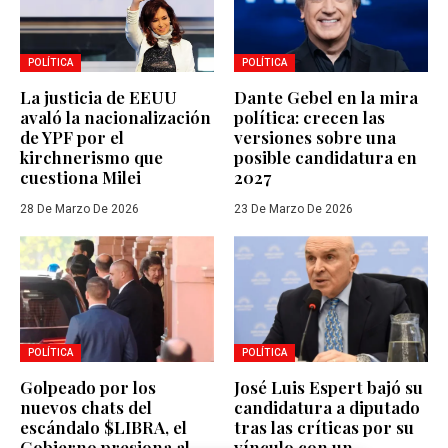
POLÍTICA
POLÍTICA
La justicia de EEUU
Dante Gebel en la mira
avaló la nacionalización
política: crecen las
de YPF por el
versiones sobre una
kirchnerismo que
posible candidatura en
cuestiona Milei
2027
28 De Marzo De 2026
23 De Marzo De 2026
POLÍTICA
POLÍTICA
Golpeado por los
José Luis Espert bajó su
nuevos chats del
candidatura a diputado
escándalo $LIBRA, el
tras las críticas por su
Gobierno presiona al
vínculo con un