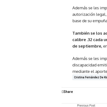
Además se les impu
autorización legal
base de su empuñad
También se los a
calibre .32 cada
de septiembre,
en
Además se les imput
discapacidad emiti
mediante el aporte 
Cristina Fernández De Ki
Share
Previous Post