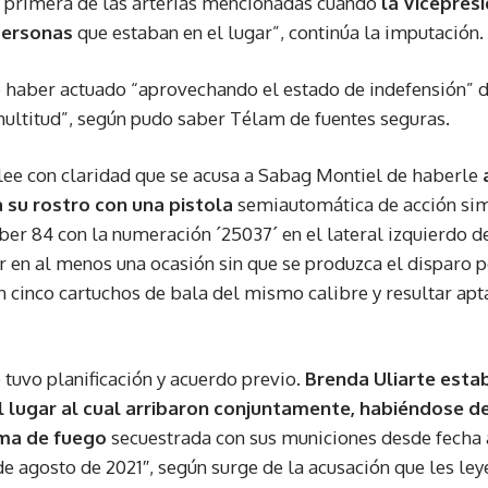
a primera de las arterias mencionadas cuando
la Vicepres
personas
que estaban en el lugar”, continúa la imputación.
ó haber actuado “aprovechando el estado de indefensión” d
ultitud”, según pudo saber Télam de fuentes seguras.
 lee con claridad que se acusa a Sabag Montiel de haberle
a su rostro con una pistola
semiautomática de acción sim
er 84 con la numeración ´25037´ en el lateral izquierdo d
r en al menos una ocasión sin que se produzca el disparo p
cinco cartuchos de bala del mismo calibre y resultar apta
 tuvo planificación y acuerdo previo.
Brenda Uliarte esta
l lugar al cual arribaron conjuntamente, habiéndose 
ma de fuego
secuestrada con sus municiones desde fecha a
e agosto de 2021″, según surge de la acusación que les le