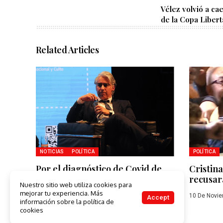
Vélez volvió a ca
de la Copa Liber
Related Articles
NOTICIAS
POLÍTICA
POLÍTICA
Por el diagnóstico de Covid de
Cristin
Cristina, el Grupo de Puebla se
recusará
Nuestro sitio web utiliza cookies para
reunirá el 19 de diciembre
mejorar tu experiencia. Más
10 De Novie
Accept
información sobre la política de
9 De Diciembre De 2022
cookies