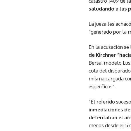
catastro 1409 de l
saludando a las 
La jueza les achac
“generado por la m
En la acusación se
de Kirchner “haci
Bersa, modelo Lusb
cola del disparado
misma cargada con 
específicos”.
“El referido suceso
inmediaciones de
detentaban el ar
menos desde el 5 d