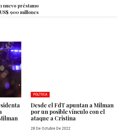
un nuevo préstamo
 US$ 900 millones
POLÍTICA
esidenta
Desde el FdT apuntan a Milman
a
por un posible vínculo con el
 Milman
ataque a Cristina
28 De Octubre De 2022