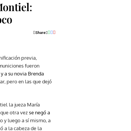
ontiel:
oco
Share
nificación previa,
 municiones fueron
y a su novia Brenda
ar, pero en las que dejó
iel la jueza María
 que otra vez
se negó a
o y luego a sí mismo, a
 a la cabeza de la