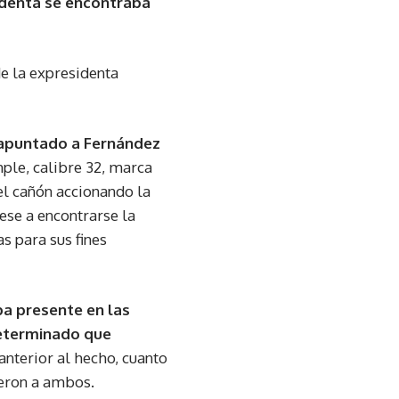
identa se encontraba
e la expresidenta
apuntado a Fernández
ple, calibre 32, marca
el cañón accionando la
ese a encontrarse la
s para sus fines
ba presente en las
determinado que
nterior al hecho, cuanto
yeron a ambos.