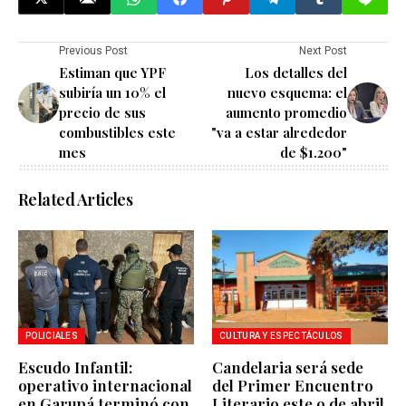
Previous Post
Next Post
Estiman que YPF
Los detalles del
subiría un 10% el
nuevo esquema: el
precio de sus
aumento promedio
combustibles este
"va a estar alrededor
mes
de $1.200"
Related Articles
POLICIALES
CULTURA Y ESPECTÁCULOS
Escudo Infantil:
Candelaria será sede
operativo internacional
del Primer Encuentro
en Garupá terminó con
Literario este 9 de abril