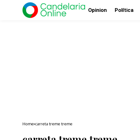
Opinion
Política
Home
carreta treme treme
carreta treme treme