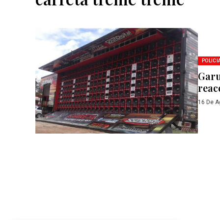
POLICI
Garu
reac
16 De A