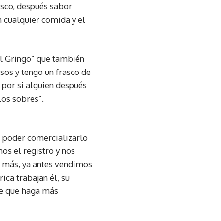
esco, después sabor
n cualquier comida y el
El Gringo” que también
sos y tengo un frasco de
 por si alguien después
los sobres”.
a poder comercializarlo
os el registro y nos
r más, ya antes vendimos
ca trabajan él, su
ble que haga más