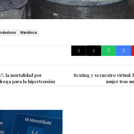
ndedores
Mandioca
1% la mortalidad por
Sexting y secuestro virtual: 
droga para la hipertensión
mujer tras u