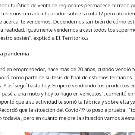
ador turístico de venta de regionales permanece cerrado po
ía tenemos cerrado el parador sobre la ruta 12 pero atendem
 se acerca, le vendemos. Dependemos también de cómo esta
s la realidad. Igualmente vendemos a casi todos los superm
estro sostén”, explicó a El Territorio.z
la pandemia
mó en emprendedor, hace más de 20 años, cuando vendió t
oró como parte de su tesis de final de estudios terciarios
. Y así seguí hasta hoy. Empecé vendiendo los productos en
s pasé a una moto y hoy lo hago en vehículos”, comentó en s
apuntó que a su actividad le sumó la fábrica y sobre ella y
Recordó que la situación del Covid-19 lo puso a prueba , “t
 todavía , pero en cuánto mejore la situación vamos a est