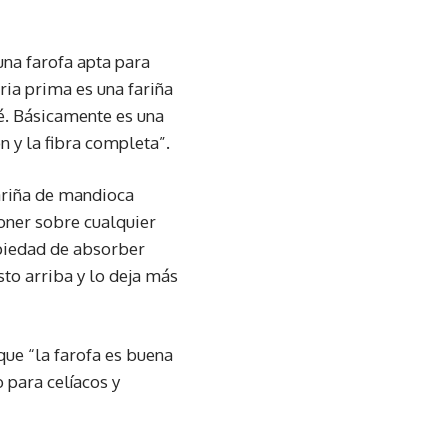
una farofa apta para
ria prima es una fariña
pé. Básicamente es una
n y la fibra completa”.
fariña de mandioca
oner sobre cualquier
opiedad de absorber
sto arriba y lo deja más
ue “la farofa es buena
 para celíacos y