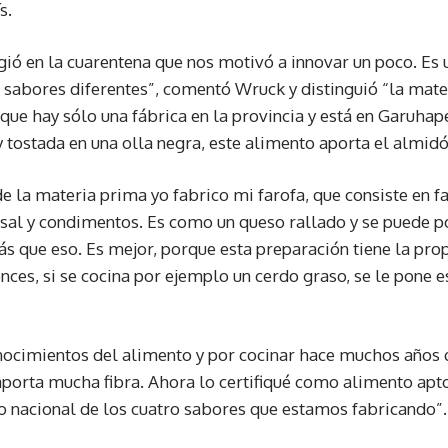
s.
gió en la cuarentena que nos motivó a innovar un poco. Es 
o sabores diferentes”, comentó Wruck y distinguió “la mate
que hay sólo una fábrica en la provincia y está en Garuha
 tostada en una olla negra, este alimento aporta el almidó
 de la materia prima yo fabrico mi farofa, que consiste en 
al y condimentos. Es como un queso rallado y se puede p
s que eso. Es mejor, porque esta preparación tiene la pr
nces, si se cocina por ejemplo un cerdo graso, se le pone e
ocimientos del alimento y por cocinar hace muchos años q
 aporta mucha fibra. Ahora lo certifiqué como alimento apto
o nacional de los cuatro sabores que estamos fabricando”.