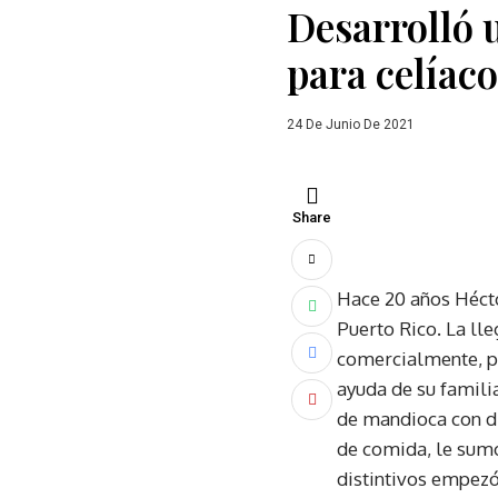
Desarrolló 
para celíac
24 De Junio De 2021
Share
Hace 20 años Hécto
Puerto Rico. La ll
comercialmente, pu
ayuda de su famili
de mandioca con di
de comida, le sumó 
distintivos empezó