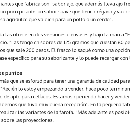
riantes que fabrica son “sabor ajo, que además lleva ajo fr
 un poco picante, un sabor suave que tiene orégano y va co
sa agridulce que va bien para un pollo o un cerdo”.
da las ofrece en dos versiones o envases y bajo la marca “
gocio. “Las tengo en sobres de 125 gramos que cuestan 80 pe
os que sale 200 pesos. El frasco lo saqué como una opción
ase específico para su saborizante y lo puede recargar con 
ios puntos
ás que se esforzó para tener una garantía de calidad par
. “Recién lo estoy empezando a vender, hace poco terminam
ado de apto para celíacos. Estamos queriendo hacer y vende
abemos que tuvo muy buena recepción”. En la pequeña fábri
 realizar las variantes de la farofa. “Más adelante es posi
sobre las proyecciones.