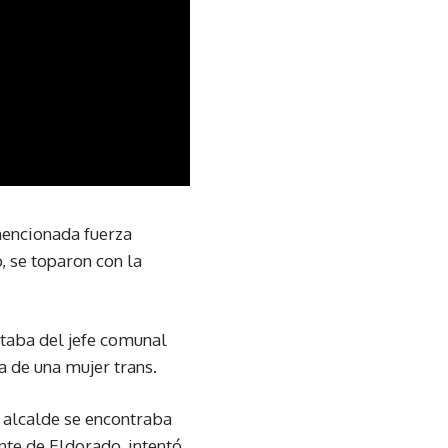
mencionada fuerza
 se toparon con la
ataba del jefe comunal
a de una mujer trans.
 alcalde se encontraba
nte de Eldorado, intentó