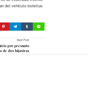
an del vehículo botellas
Next Post
uicio por presunto
o de dos hijastras