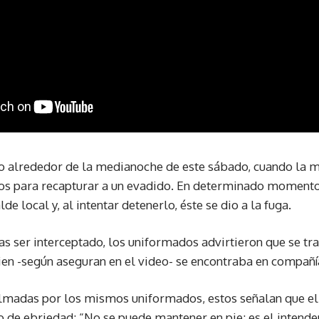
o alrededor de la medianoche de este sábado, cuando la 
os para recapturar a un evadido. En determinado momento,
de local y, al intentar detenerlo, éste se dio a la fuga.
as ser interceptado, los uniformados advirtieron que se tr
ien -según aseguran en el video- se encontraba en compañí
ilmadas por los mismos uniformados, estos señalan que el
 de ebriedad: “No se puede mantener en pie; es el intende