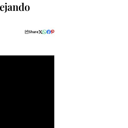
nejando
Share