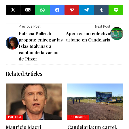
Previous Post
Next Post
Patricia Bullrich
Apedrearon colectivo
propone entregar las
urbano en Candelaria
Islas Malvinas a
cambio de la vacuna
de Pfizer
Related Articles
POLÍTICA
POLICIALES
Mauricio Macri
Candelaria: un cartel,