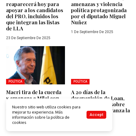
reaparecerá hoy para
amenazas y violencia
apoyar a los candidatos
política protagonizada
del PRO, incluidos los
por el diputado Miguel
que integran las listas
Nuñez
de LLA
1 De Septiembre De 2025
23 De Septiembre De 2025
POLÍTICA
POLÍTICA
Macri tira de la cuerda
A 20 días de la
y amenaza a Milei con
desaparición de Loan,
su propia candidatura
qué dijo el fiscal sobre
Nuestro sitio web utiliza cookies para
porteña
el caso y cómo avanza la
mejorar tu experiencia. Más
Accept
búsqueda
información sobre la política de
17 De Diciembre De 2024
cookies
3 De Julio De 2024