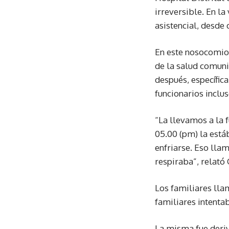
irreversible. En la
asistencial, desde
En este nosocomio 
de la salud comuni
después, específica
funcionarios inclus
“La llevamos a la 
05.00 (pm) la está
enfriarse. Eso lla
respiraba”, relató 
Los familiares lla
familiares intentab
La misma fue deriv