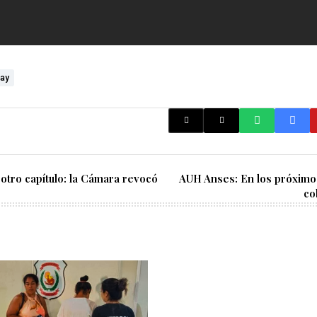
ay
otro capítulo: la Cámara revocó
AUH Anses: En los próxim
co