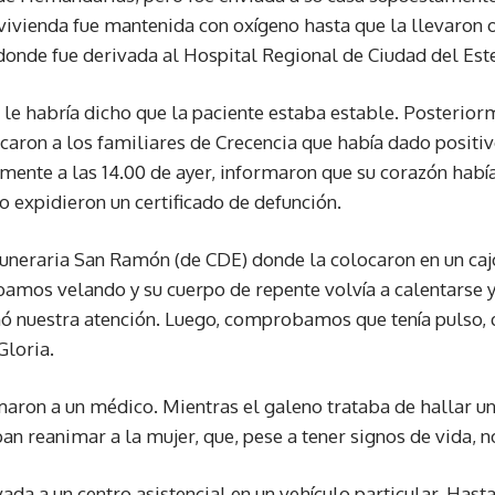
 vivienda fue mantenida con oxígeno hasta que la llevaron o
 donde fue derivada al Hospital Regional de Ciudad del Est
le habría dicho que la paciente estaba estable. Posterior
caron a los familiares de Crecencia que había dado positi
mente a las 14.00 de ayer, informaron que su corazón había
o expidieron un certificado de defunción.
funeraria San Ramón (de CDE) donde la colocaron en un caj
bamos velando y su cuerpo de repente volvía a calentarse y
mó nuestra atención. Luego, comprobamos que tenía pulso, 
Gloria.
maron a un médico. Mientras el galeno trataba de hallar un
an reanimar a la mujer, que, pese a tener signos de vida, 
ada a un centro asistencial en un vehículo particular. Hast