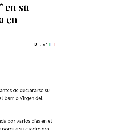
” en su
a en
Share
antes de declararse su
el barrio Virgen del
da por varios días en el
e porque su cuadro era