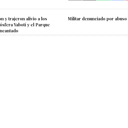
on y trajeron alivio a los
Militar denunciado por abuso
iósfera Yabotí y el Parque
Encantado