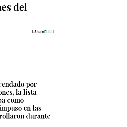
es del
Share
frendado por
ones
, la lista
aba como
 impuso en las
rollaron durante