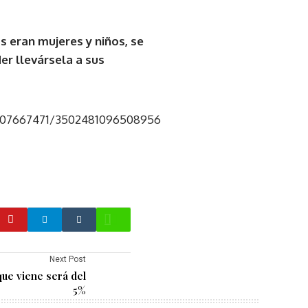
 eran mujeres y niños, se
er llevársela a sus
9507667471/3502481096508956
Next Post
que viene será del
5%