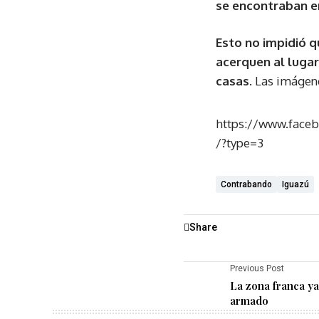
se encontraban e
Esto no impidió q
acerquen al lugar
casas
. Las imágen
https://www.face
/?type=3
Contrabando
Iguazú
Share
Previous Post
La zona franca ya
armado