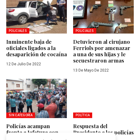
POLICIALES
POLICIALES
Inminente baja de
Detuvieron al cirujano
oficiales ligados a la
Ferriols por amenazar
desaparición de cocaína
a una de sus hijas y le
secuestraron armas
12 De Julio De 2022
13 De Mayo De 2022
SIN CATEGORÍA
POLÍTICA
Policías acampan
Respuesta del
frente a Jefatura con
Presidente a los policías
reclamos salariales
bonaerenses que