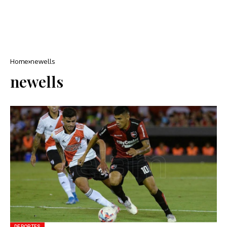
Home
newells
newells
DEPORTES