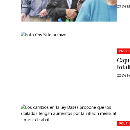
23 De M
ECONO
Capu
tota
22 De F
POLÍTI