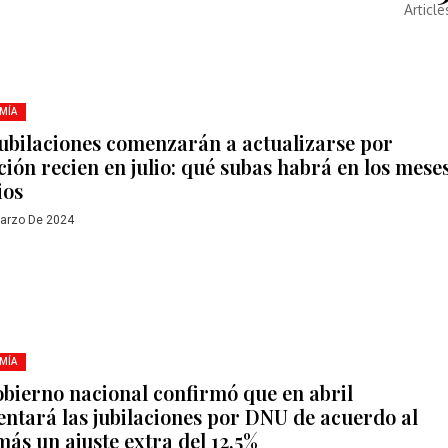
Article
MÍA
jubilaciones comenzarán a actualizarse por
ación recien en julio: qué subas habrá en los mese
ios
arzo De 2024
MÍA
obierno nacional confirmó que en abril
ntará las jubilaciones por DNU de acuerdo al
más un ajuste extra del 12,5%