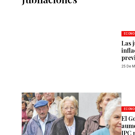
ECONO
Las 
infl
prev
25 De M
ECONO
El G
aume
IPC 