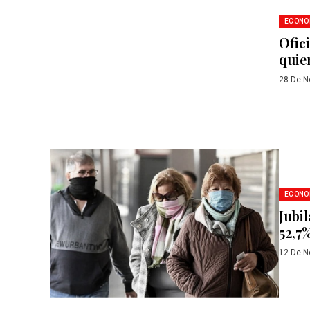
ECONO
Ofic
quie
28 De N
ECONO
Jubi
52,7%
12 De N