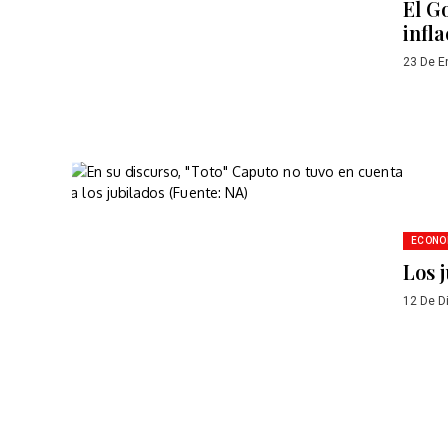
El G
infl
23 De E
ECONO
Los j
12 De D