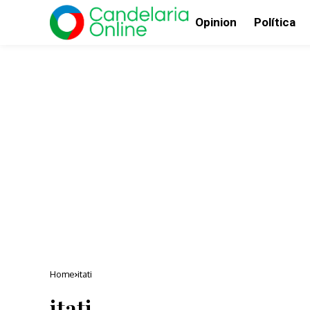
Opinion
Política
Home
itati
itati