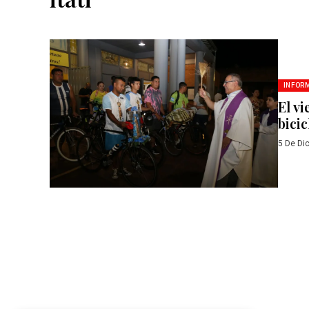
INFOR
El v
bicic
5 De Di