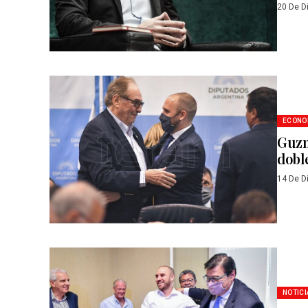
20 De D
ECONO
Guzm
dobl
14 De D
NOTICI