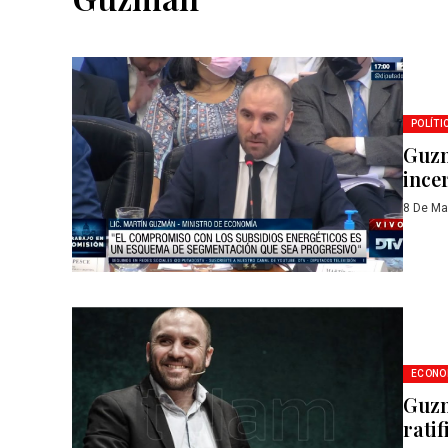
POLÍTI
Guzm
ince
8 De Ma
ECONO
Guzm
rati