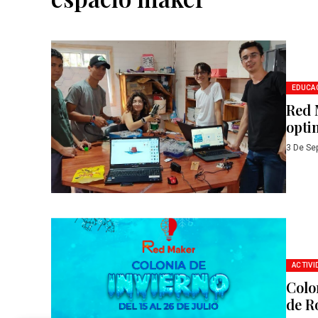
EDUCA
Red 
opti
3 De Se
ACTIVI
Colo
de R