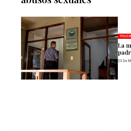
POLICI
La ma
padr
23 De M