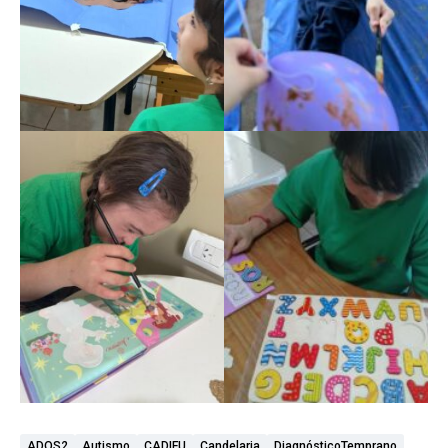
ADOS2
Autismo
CADIFU
Candelaria
DiagnósticoTemprano