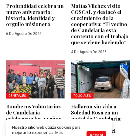
Profundidad celebra un
Matías Vilchez visitó
nuevo aniversario:
COSCAL y destacó el
historia, identidad y
crecimiento de la
orgullo misionero
cooperativa: “El vecino
de Candelaria está
6 De Agosto De 2026
contento con el trabajo
que se viene haciendo”
4 De Agosto De 2026
GENERALES
POLICIALES
Bomberos Voluntarios
Hallaron sin vida a
de Candelaria
Soledad Rosa en un
celebraron los 32 años
motel de Candelaria:
de creación de la
investigan las
Nuestro sitio web utiliza cookies para
Asociación Civil Juan
circunstancias del
mejorar tu experiencia. Más
Accept