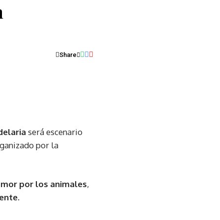
n
Share
delaria
será escenario
rganizado por la
 amor por los animales
,
iente
.