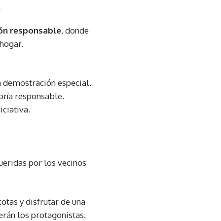
a
ón responsable
, donde
 hogar.
a demostración especial.
toría responsable.
ciativa.
ueridas por los vecinos
otas y disfrutar de una
erán los protagonistas.