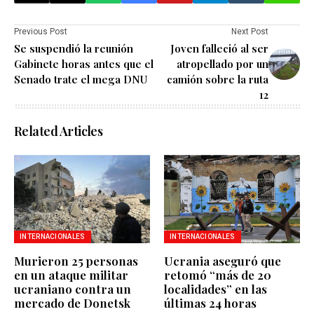
Previous Post
Next Post
Se suspendió la reunión
Joven falleció al ser
Gabinete horas antes que el
atropellado por un
Senado trate el mega DNU
camión sobre la ruta
12
Related Articles
INTERNACIONALES
INTERNACIONALES
Murieron 25 personas
Ucrania aseguró que
en un ataque militar
retomó “más de 20
ucraniano contra un
localidades” en las
mercado de Donetsk
últimas 24 horas