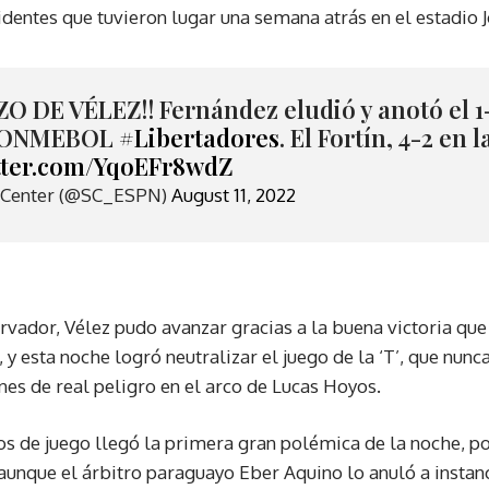
identes que tuvieron lugar una semana atrás en el estadio J
O DE VÉLEZ!! Fernández eludió y anotó el 1-
 CONMEBOL
#Libertadores
. El Fortín, 4-2 en 
itter.com/YqoEFr8wdZ
Center (@SC_ESPN)
August 11, 2022
rvador, Vélez pudo avanzar gracias a la buena victoria q
, y esta noche logró neutralizar el juego de la ‘T’, que nun
nes de real peligro en el arco de Lucas Hoyos.
os de juego llegó la primera gran polémica de la noche, p
, aunque el árbitro paraguayo Eber Aquino lo anuló a insta