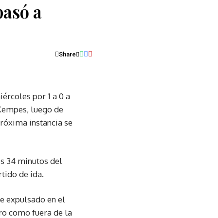
pasó a
Share
ércoles por 1 a 0 a
 Kempes, luego de
próxima instancia se
los 34 minutos del
tido de ida.
ue expulsado en el
ro como fuera de la