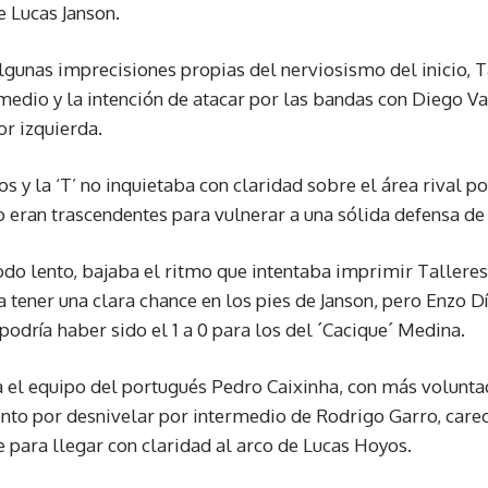
 Lucas Janson.
algunas imprecisiones propias del nerviosismo del inicio, 
medio y la intención de atacar por las bandas con Diego V
or izquierda.
 y la ‘T’ no inquietaba con claridad sobre el área rival p
o eran trascendentes para vulnerar a una sólida defensa de
todo lento, bajaba el ritmo que intentaba imprimir Talleres
 tener una clara chance en los pies de Janson, pero Enzo D
 podría haber sido el 1 a 0 para los del ´Cacique´ Medina.
 el equipo del portugués Pedro Caixinha, con más voluntad
ento por desnivelar por intermedio de Rodrigo Garro, carec
para llegar con claridad al arco de Lucas Hoyos.