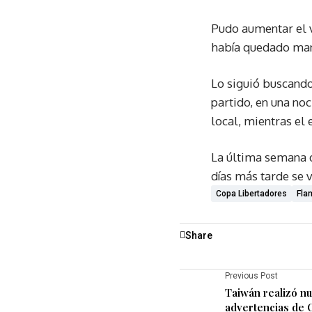
Pudo aumentar el vi
había quedado man
Lo siguió buscando 
partido, en una noc
local, mientras el 
La última semana d
días más tarde se v
Copa Libertadores
Fla
Share
Previous Post
Taiwán realizó nu
advertencias de 