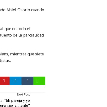
esado Abiel Osorio cuando
al que en todo el
aliento de la parcialidad
ians, mientras que siete
listas.
Next Post
: “Mi pareja y yo
era muy violento”