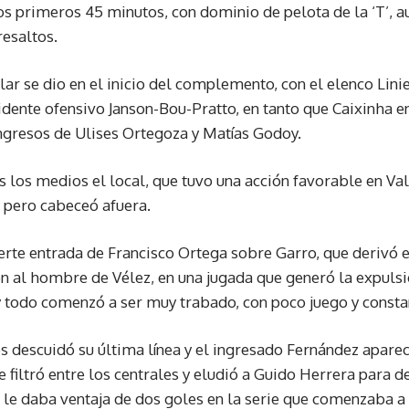
os primeros 45 minutos, con dominio de pelota de la ‘T’, au
esaltos.
lar se dio en el inicio del complemento, con el elenco Lini
ridente ofensivo Janson-Bou-Pratto, en tanto que Caixinha e
ngresos de Ulises Ortegoza y Matías Godoy.
s los medios el local, que tuvo una acción favorable en Val
, pero cabeceó afuera.
erte entrada de Francisco Ortega sobre Garro, que derivó e
 al hombre de Vélez, en una jugada que generó la expulsi
y todo comenzó a ser muy trabado, con poco juego y consta
res descuidó su última línea y el ingresado Fernández apa
se filtró entre los centrales y eludió a Guido Herrera para de
 le daba ventaja de dos goles en la serie que comenzaba a d