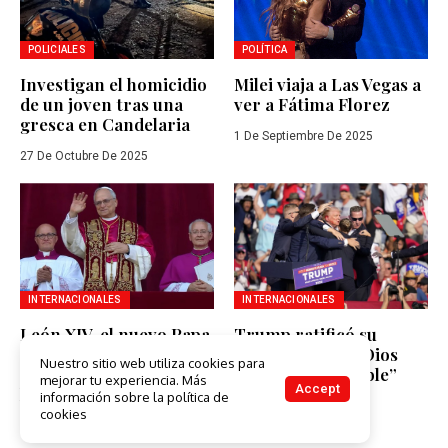
POLICIALES
POLÍTICA
Investigan el homicidio
Milei viaja a Las Vegas a
de un joven tras una
ver a Fátima Florez
gresca en Candelaria
1 De Septiembre De 2025
27 De Octubre De 2025
INTERNACIONALES
INTERNACIONALES
León XIV, el nuevo Papa,
Trump ratificó su
es estadounidense y
campaña: “Solo Dios
Nuestro sitio web utiliza cookies para
marca un cambio
evitó lo impensable”
mejorar tu experiencia. Más
Accept
histórico en el Vaticano
información sobre la política de
16 De Julio De 2024
cookies
8 De Mayo De 2025