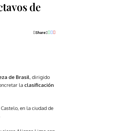
octavos de
Share
eza de Brasil
, dirigido
oncretar la
clasificación
Castelo, en la ciudad de
h