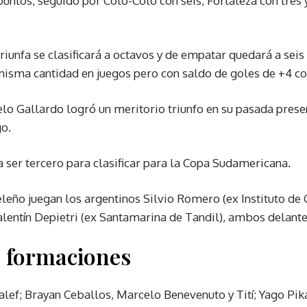
untos, seguido por Colo-Colo con seis, Fortaleza con tres 
triunfa se clasificará a octavos y de empatar quedará a seis
misma cantidad en juegos pero con saldo de goles de +4 con
lo Gallardo logró un meritorio triunfo en su pasada prese
go.
a ser tercero para clasificar para la Copa Sudamericana.
eleño juegan los argentinos Silvio Romero (ex Instituto de
alentín Depietri (ex Santamarina de Tandil), ambos delante
 formaciones
lef; Brayan Ceballos, Marcelo Benevenuto y Tití; Yago Pik