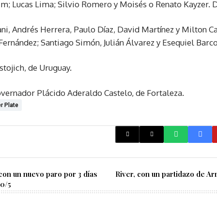
pim; Lucas Lima; Silvio Romero y Moisés o Renato Kayzer. 
ni, Andrés Herrera, Paulo Díaz, David Martínez y Milton Ca
Fernández; Santiago Simón, Julián Álvarez y Esequiel Barc
stojich, de Uruguay.
vernador Plácido Aderaldo Castelo, de Fortaleza.
r Plate
on un nuevo paro por 3 días
River, con un partidazo de A
10/5