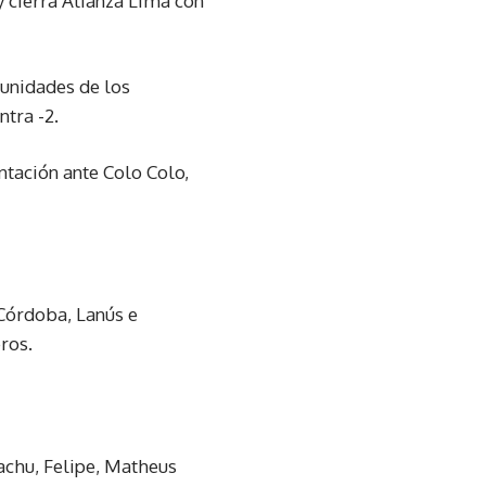
y cierra Alianza Lima con
 unidades de los
tra -2.
ntación ante Colo Colo,
 Córdoba, Lanús e
ros.
achu, Felipe, Matheus