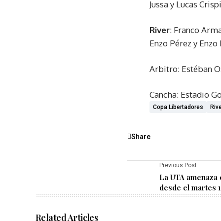
Jussa y Lucas Cris
River
: Franco Arma
Enzo Pérez y Enzo 
Arbitro: Estéban O
Cancha: Estadio Go
Copa Libertadores
Rive
Share
Previous Post
La UTA amenaza c
desde el martes 
Related Articles