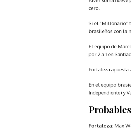
River suma nueve p
cero.
Si el “Millonario” 
brasileños con la 
El equipo de Marce
por 2 a 1 en Santia
Fortaleza apuesta 
En el equipo brasi
Independiente) y V
Probables
Fortaleza
: Max Wa