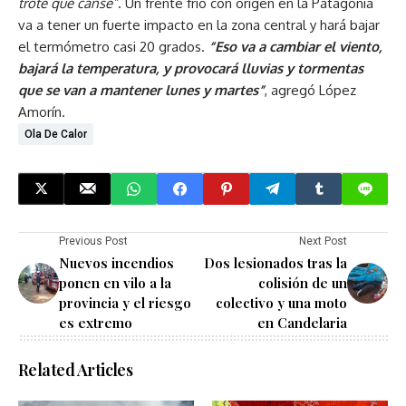
trote que canse”
. Un frente frío con origen en la Patagonia
va a tener un fuerte impacto en la zona central y hará bajar
el termómetro casi 20 grados.
“Eso va a cambiar el viento,
bajará la temperatura, y provocará lluvias y tormentas
que se van a mantener lunes y martes”
, agregó López
Amorín.
Ola De Calor
Previous Post
Next Post
Nuevos incendios
Dos lesionados tras la
ponen en vilo a la
colisión de un
provincia y el riesgo
colectivo y una moto
es extremo
en Candelaria
Related Articles