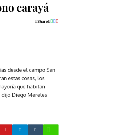
ono carayá
Share
esías desde el campo San
an estas cosas, los
mayoría que habitan
, dijo Diego Mereles