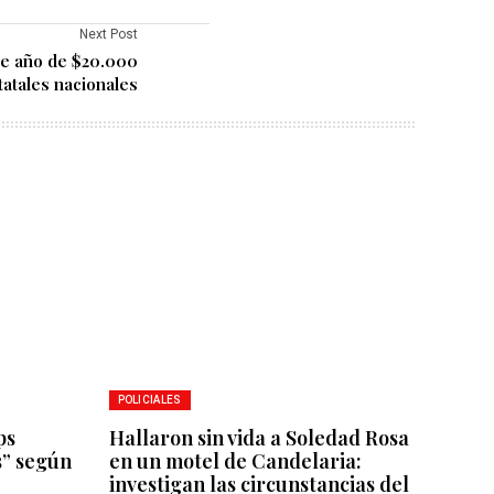
Next Post
de año de $20.000
atales nacionales
POLICIALES
ps
Hallaron sin vida a Soledad Rosa
s” según
en un motel de Candelaria:
investigan las circunstancias del