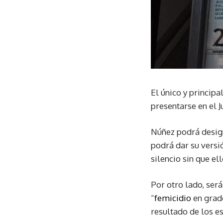
El único y principa
presentarse en el 
Núñez podrá desig
podrá dar su versi
silencio sin que e
Por otro lado, ser
“
femicidio
en grado
resultado de los es