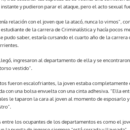
 instante y pudieron parar el ataque, pero el acto sexual 
nía relación con el joven que la atacó, nunca lo vimos”, c
 estudiante de la carrera de Criminalística y hacía pocos m
se pudo saber, estaría cursando el cuarto año de la carrera
rientes.
llegó, ingresaron al departamento de ella y se encontraron 
torso vestido”.
atos fueron escalofriantes, la joven estaba completament
da con una bolsa envuelta con una cinta adhesiva. “Ella en
ciales le taparon la cara al joven al momento de esposarlo y 
stro”.
 entre los ocupantes de los departamentos es como el jov
ue la puerta de ingreso siempre “está cerrada y llaveada”.