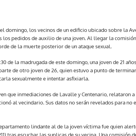
l domingo, los vecinos de un edificio ubicado sobre la Av
as los pedidos de auxilio de una joven. Al llegar la comisió
borde de la muerte posterior de un ataque sexual.
:30 de la madrugada de este domingo, una joven de 21 años
arte de otro joven de 26, quien estuvo a punto de terminar
arla sexualmente e intentar asfixiarla.
ven que inmediaciones de Lavalle y Centenario, relataron a
onó al vecindario. Sus datos no serán revelados para no 
partamento lindante al de la joven víctima fue quien alert
11) tras escuchar las suplicas de su vecina. Una comisión 