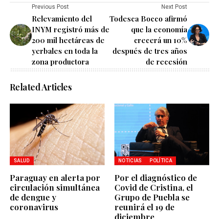
Previous Post
Next Post
Relevamiento del
Todesca Bocco afirmó
INYM registró más de
que la economía
200 mil hectáreas de
crecerá un 10%
yerbales en toda la
después de tres años
zona productora
de recesión
Related Articles
SALUD
NOTICIAS
POLÍTICA
Paraguay en alerta por
Por el diagnóstico de
circulación simultánea
Covid de Cristina, el
de dengue y
Grupo de Puebla se
coronavirus
reunirá el 19 de
diciembre