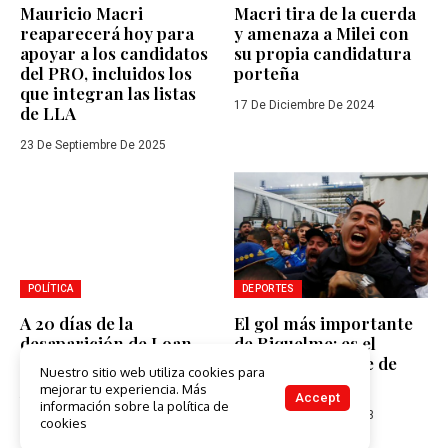
Mauricio Macri
Macri tira de la cuerda
reaparecerá hoy para
y amenaza a Milei con
apoyar a los candidatos
su propia candidatura
del PRO, incluidos los
porteña
que integran las listas
17 De Diciembre De 2024
de LLA
23 De Septiembre De 2025
POLÍTICA
DEPORTES
A 20 días de la
El gol más importante
desaparición de Loan,
de Riquelme: es el
qué dijo el fiscal sobre
nuevo presidente de
Nuestro sitio web utiliza cookies para
el caso y cómo avanza la
Boca
mejorar tu experiencia. Más
Accept
búsqueda
información sobre la política de
18 De Diciembre De 2023
cookies
3 De Julio De 2024