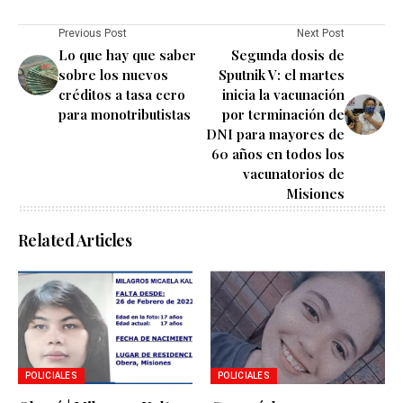
Previous Post
Next Post
Lo que hay que saber
Segunda dosis de
sobre los nuevos
Sputnik V: el martes
créditos a tasa cero
inicia la vacunación
para monotributistas
por terminación de
DNI para mayores de
60 años en todos los
vacunatorios de
Misiones
Related Articles
POLICIALES
POLICIALES