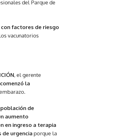
fesionales del Parque de
 con factores de riesgo
los vacunatorios
ICIÓN
, el gerente
 comenzó la
e embarazo.
 población de
 un aumento
 en ingreso a terapia
s de urgencia
porque la