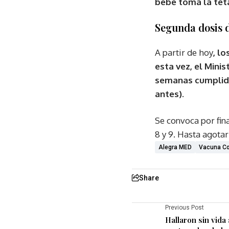
bebé toma la tet
Segunda dosis d
A partir de hoy
, l
esta vez, el Mini
semanas cumplidas
antes).
Se convoca por final
8 y 9. Hasta agotar
Alegra MED
Vacuna Co
Share
Previous Post
Hallaron sin vida