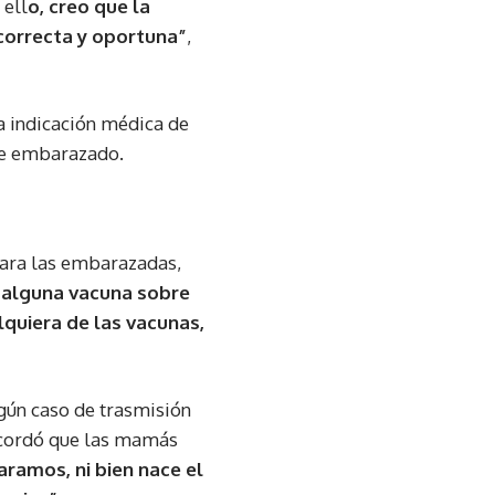
 ell
o, creo que la
 correcta y oportuna”
,
la indicación médica de
de embarazado.
para las embarazadas,
 alguna vacuna sobre
lquiera de las vacunas,
ngún caso de trasmisión
ecordó que las mamás
aramos, ni bien nace el