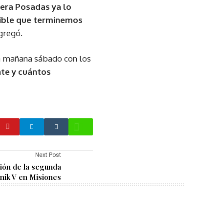
 era Posadas ya lo
sible que terminemos
agregó.
ería mañana sábado con los
nte y cuántos
Next Post
ción de la segunda
tnik V en Misiones