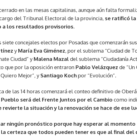
cerrado en las mesas capitalinas, aunque aún falta formali
cargo del Tribunal Electoral de la provincia,
se ratificó l
 a los resultados provisorios
.
 siete concejales electos por Posadas que comenzarán sus
tínez
y
María Eva Giménez
, por el sublema “Ciudad de T
nate Ciudad” y
Malena Mazal
del sublema “Ciudadanía Acti
nto que por la oposición entraron
Pablo Velázquez
de “Un 
Quiero Mejor”, y
Santiago Koch
por “Evolución”.
rca de las 14 horas comenzará el conteo definitivo de Oberá
l Pueblo será del Frente Juntos por el Cambio
como indi
se revierte la situación y la renovación se hace de ese l
tar ningún pronóstico porque hay esperar al momento 
la certeza que todos pueden tener es que al final del d