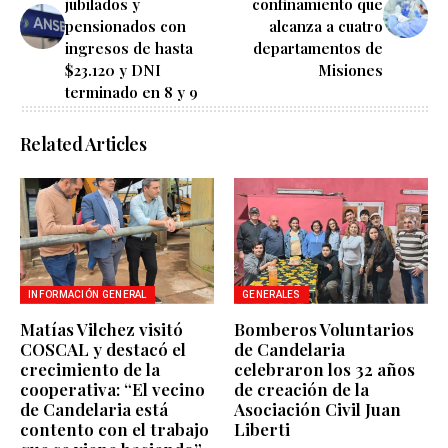
jubilados y
confinamiento que
pensionados con
alcanza a cuatro
ingresos de hasta
departamentos de
$23.120 y DNI
Misiones
terminado en 8 y 9
Related Articles
INFORMACIÓN GENERAL
GENERALES
Matías Vilchez visitó
Bomberos Voluntarios
COSCAL y destacó el
de Candelaria
crecimiento de la
celebraron los 32 años
cooperativa: “El vecino
de creación de la
de Candelaria está
Asociación Civil Juan
contento con el trabajo
Liberti