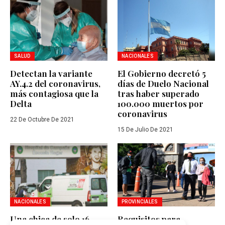
SALUD
NACIONALES
Detectan la variante
El Gobierno decretó 5
AY.4.2 del coronavirus,
días de Duelo Nacional
más contagiosa que la
tras haber superado
Delta
100.000 muertos por
coronavirus
22 De Octubre De 2021
15 De Julio De 2021
NACIONALES
PROVINCIALES
Una chica de solo 16
Requisitos para