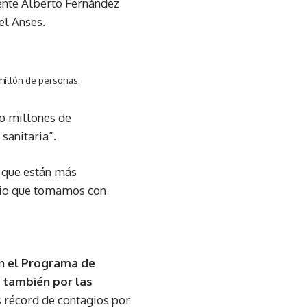
dente Alberto Fernández
el Anses.
 millón de personas.
co millones de
 sanitaria”.
y que están más
ario que tomamos con
on el Programa de
 también por las
s récord de contagios por