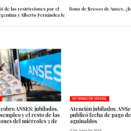
ó de las restricciones por el
Bono de $15000 de Anses, ¿ha
rgentina y Alberto Fernández le
INFORMACIÓN GENERAL
cobro ANSES: jubilados,
Atención jubilados: ANS
empleo y el resto de las
publicó fecha de pago de
ones del miércoles 3 de
aguinaldos
7 De Junio De 2024