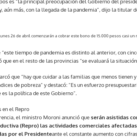
pos es “la principal preocupación del Gobierno del presi
 aún más, con la llegada de la pandemia”, dijo la titular d
l lunes 26 de abril comenzarán a cobrar este bono de 15.000 pesos casi un
 “este tiempo de pandemia es distinto al anterior, con cin
ó que en el resto de las provincias “se evaluará la situación
arcó que “hay que cuidar a las familias que menos tienen 
ndices de pobreza” y destacó: “Es un esfuerzo presupuest
es la política de este Gobierno”.
 en el Repro
encia, el ministro Moroni anunció que
serán asistidas c
ductiva (Repro) las actividades comerciales afectadas
as por el Presidente
ante el constante aumento con cifra