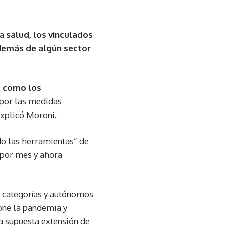
la
salud, los vinculados
además de algún sector
, como los
 por las medidas
 explicó Moroni.
do las herramientas” de
 por mes y ahora
s categorías y autónomos
one la pandemia y
na supuesta extensión de