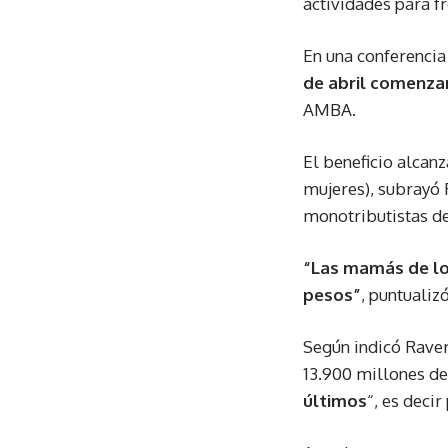
actividades para f
En una conferencia
de abril comenzar
AMBA.
El beneficio alcanz
mujeres), subrayó 
monotributistas de 
“Las mamás de los
pesos”
, puntualizó
Según indicó Raver
13.900 millones d
últimos
“, es deci