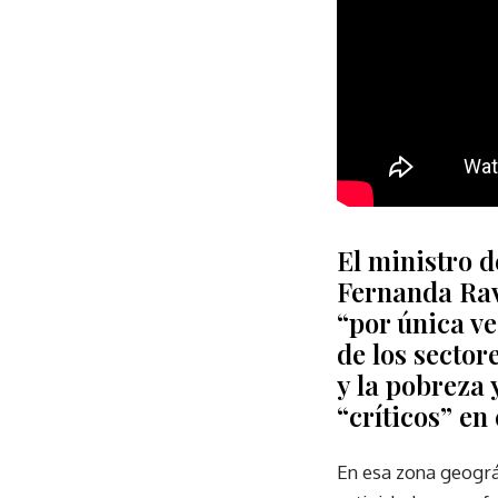
El ministro d
Fernanda Rav
“por única ve
de los secto
y la pobreza 
“críticos” e
En esa zona geográf