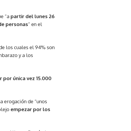
ue “a
partir del lunes 26
 de personas
” en el
“de los cuales el 94% son
mbarazo y a los
r por única vez 15.000
na erogación de “unos
plejo
empezar por los