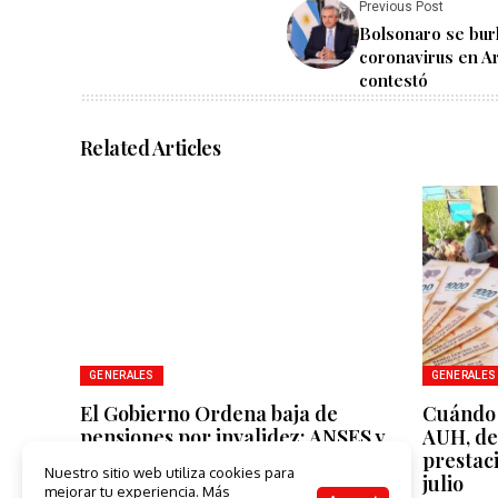
Previous Post
Bolsonaro se burl
coronavirus en A
contestó
Related Articles
GENERALES
GENERALES
El Gobierno Ordena baja de
Cuándo 
pensiones por invalidez: ANSES y
AUH, des
ANDIS iniciarán auditorías
prestaci
Nuestro sitio web utiliza cookies para
masivas
julio
mejorar tu experiencia. Más