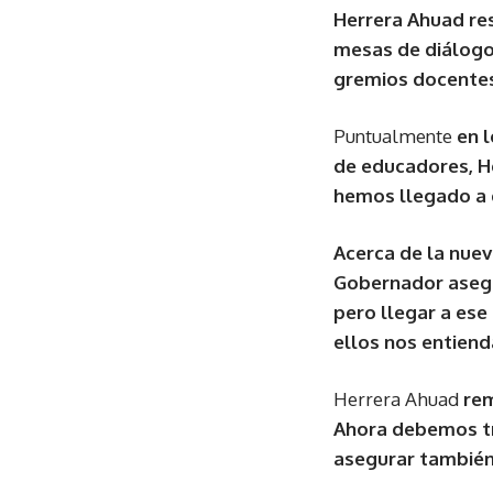
Herrera Ahuad res
mesas de diálogo
gremios docentes
Puntualmente
en 
de educadores, H
hemos llegado a c
Acerca de la nuev
Gobernador asegu
pero llegar a es
ellos nos entien
Herrera Ahuad
rem
Ahora debemos tra
asegurar también 