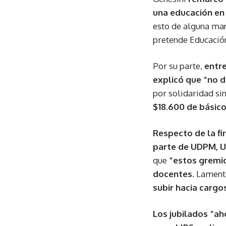
una educación en 
esto de alguna man
pretende Educación 
Por su parte,
entre
explicó que “no 
por solidaridad si
$18.600 de básico
Respecto de la fi
parte de UDPM, 
que
“estos gremio
docentes.
Lament
subir hacia cargos
Los jubilados “a