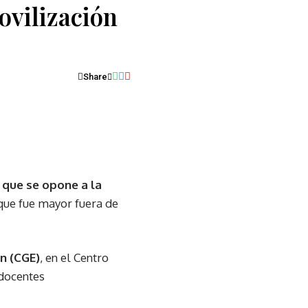
ovilización
Share
 que se opone a la
que fue mayor fuera de
n (CGE)
, en el Centro
 docentes