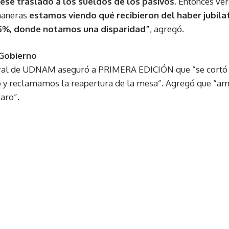
 ese traslado a los sueldos de los pasivos.
Entonces ver
maneras
estamos viendo qué recibieron del haber jubilat
5%, donde notamos una disparidad”
, agregó.
 Gobierno
eral de UDNAM aseguró a PRIMERA EDICIÓN que “se cortó 
o y reclamamos la reapertura de la mesa”. Agregó que “a
aro”.