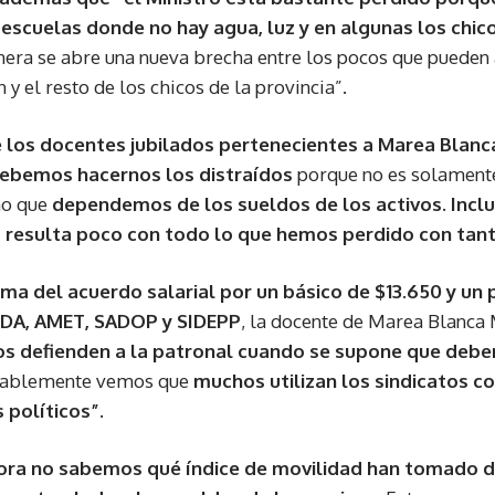
escuelas donde no hay agua, luz y en algunas los chico
era se abre una nueva brecha entre los pocos que pueden 
y el resto de los chicos de la provincia”.
 los docentes jubilados pertenecientes a Marea Blanca
debemos hacernos los distraídos
porque no es solamente 
no que
dependemos de los sueldos de los activos. Inclu
 resulta poco con todo lo que hemos perdido con tanta
rma del acuerdo salarial por un básico de $13.650 y un
UDA, AMET, SADOP y SIDEPP
, la docente de Marea Blanca
s defienden a la patronal cuando se supone que deben
ablemente vemos que
muchos utilizan los sindicatos c
 políticos”.
hora no sabemos qué índice de movilidad han tomado d