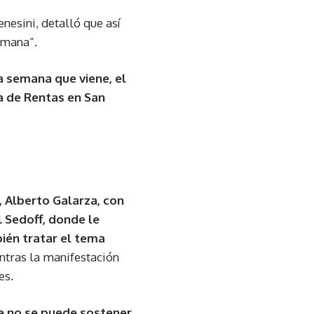
esini, detalló que así
emana”.
a semana que viene, el
a de Rentas en San
 Alberto Galarza, con
l Sedoff, donde le
én tratar el tema
entras la manifestación
es.
e no se puede sostener