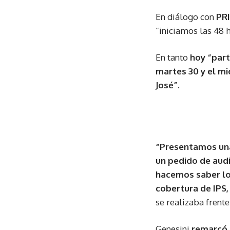
En diálogo con
PRI
“iniciamos las 48 
En tanto
hoy “part
martes 30 y el mi
José”.
“Presentamos una
un pedido de audi
hacemos saber lo
cobertura de IPS
se realizaba frent
Genesini
remarcó 