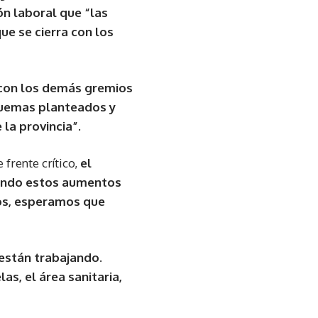
n laboral que “las
e se cierra con los
o con los demás gremios
quemas planteados y
la provincia”.
 frente crítico,
el
tando estos aumentos
mos, esperamos que
están trabajando.
as, el área sanitaria,