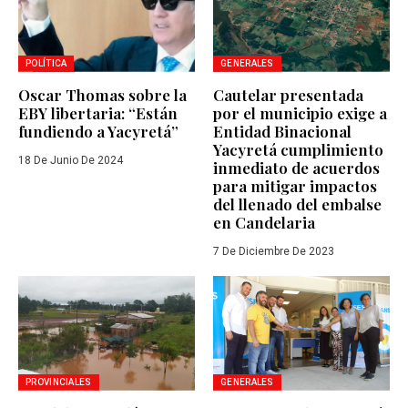
POLÍTICA
GENERALES
Oscar Thomas sobre la
Cautelar presentada
EBY libertaria: “Están
por el municipio exige a
fundiendo a Yacyretá”
Entidad Binacional
Yacyretá cumplimiento
18 De Junio De 2024
inmediato de acuerdos
para mitigar impactos
del llenado del embalse
en Candelaria
7 De Diciembre De 2023
PROVINCIALES
GENERALES