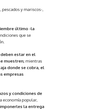
, pescados y mariscos-,
ciembre último -la
ondiciones que se
ón.
deben estar en el
se muestren;
mientras
caja donde se cobra, el
as empresas
zos y condiciones de
a economía popular,
 imponerles la entrega