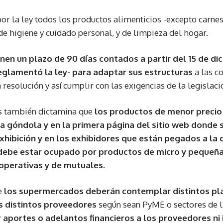
or la ley todos los productos alimenticios -excepto carnes
de higiene y cuidado personal, y de limpieza del hogar.
nen un plazo de 90 días contados a partir del 15 de di
eglamentó la ley- para adaptar sus estructuras
a las c
resolución y así cumplir con las exigencias de la legislaci
s también dictamina que
los productos de menor precio 
a góndola y en la primera página del sitio web donde 
 exhibición y en los exhibidores que están pegados a la 
debe estar ocupado por productos de micro y pequeñ
operativas y de mutuales.
e
los supermercados deberán contemplar distintos pla
s distintos proveedores
según sean PyME o sectores de l
 aportes o adelantos financieros a los proveedores ni