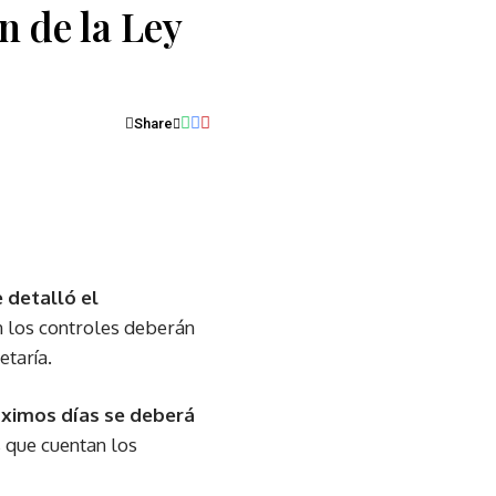
n de la Ley
Share
e detalló el
n los controles deberán
etaría.
óximos días se deberá
 que cuentan los