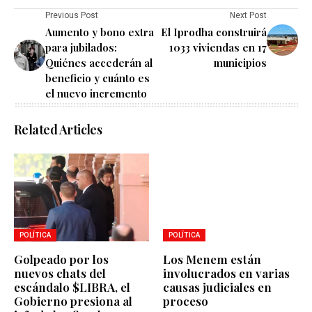
Previous Post
Next Post
Aumento y bono extra
El Iprodha construirá
para jubilados:
1033 viviendas en 17
Quiénes accederán al
municipios
beneficio y cuánto es
el nuevo incremento
Related Articles
POLÍTICA
POLÍTICA
Golpeado por los
Los Menem están
nuevos chats del
involucrados en varias
escándalo $LIBRA, el
causas judiciales en
Gobierno presiona al
proceso