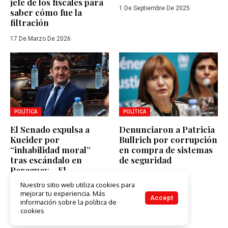
jefe de los fiscales para
1 De Septiembre De 2025
saber cómo fue la
filtración
17 De Marzo De 2026
POLÍTICA
POLÍTICA
El Senado expulsa a
Denunciaron a Patricia
Kueider por
Bullrich por corrupción
“inhabilidad moral”
en compra de sistemas
tras escándalo en
de seguridad
Paraguay – El
5 De Octubre De 2022
Misionero Martín
Nuestro sitio web utiliza cookies para
Goerling del PRO lo
mejorar tu experiencia. Más
Accept
Defendió
información sobre la política de
cookies
12 De Diciembre De 2024