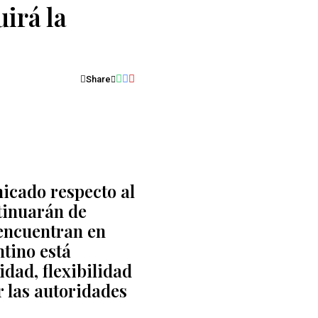
irá la
Share
icado respecto al
tinuarán de
 encuentran en
ntino está
idad, flexibilidad
r las autoridades