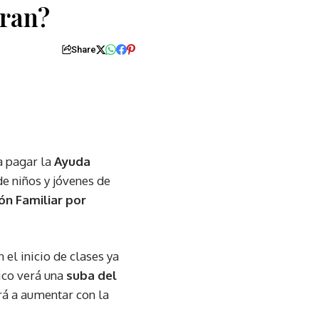
bran?
Share
a pagar la
Ayuda
de niños y jóvenes de
ón Familiar por
n el inicio de clases ya
ico verá una
suba del
rá a aumentar con la