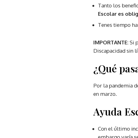
Tanto los benefi
Escolar es oblig
Tenes tiempo has
IMPORTANTE:
Si p
Discapacidad sin l
¿Qué pasa
Por la pandemia d
en marzo.
Ayuda Esc
Con el último in
embargo varía se