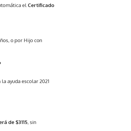
tomática el
Certificado
años, o por Hijo con
?
la ayuda escolar 2021
erá de $3115
, sin