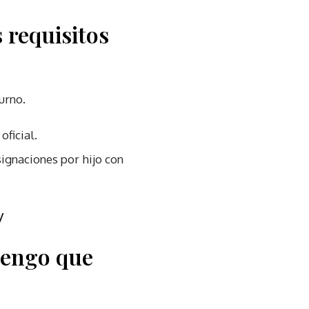
s requisitos
urno.
oficial.
signaciones por hijo con
/
tengo que