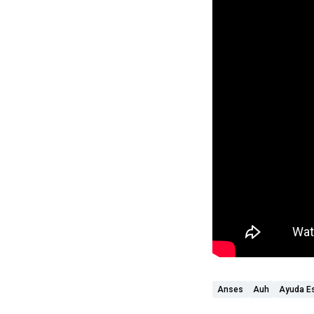
Anses
Auh
Ayuda Es