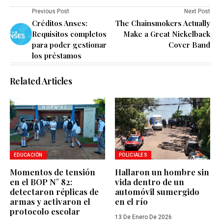
Previous Post
Next Post
Créditos Anses:
The Chainsmokers Actually
Requisitos completos
Make a Great Nickelback
para poder gestionar
Cover Band
los préstamos
Related Articles
EDUCACIÓN
POLICIALES
Momentos de tensión
Hallaron un hombre sin
en el BOP N° 82:
vida dentro de un
detectaron réplicas de
automóvil sumergido
armas y activaron el
en el río
protocolo escolar
13 De Enero De 2026