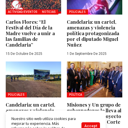
ACTIVIDAD/EVENTOS
NOTICIAS
POLICIALES
Carlos Flores: “El
Candelaria: un cartel,
Festival del Día de la
amenazas y violencia
Madre vuelve a unir a
política protagonizada
las familias de
por el diputado Miguel
Candelaria”
Nuñez
15 De Octubre De 2025
1 De Septiembre De 2025
POLICIALES
POLÍTICA
Candelaria: un cartel,
Misiones y Un grupo de
amenazas y violencia
gobernadores le lleva al
política protagonizada
Presidente un proyecto
Nuestro sitio web utiliza cookies para
por el diputado Miguel
para reformar la Corte
mejorar tu experiencia. Más
Accept
Nuñez
Suprema