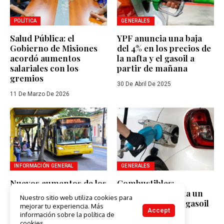
POLÍTICA
GENERALES
Salud Pública: el
YPF anuncia una baja
Gobierno de Misiones
del 4% en los precios de
acordó aumentos
la nafta y el gasoil a
salariales con los
partir de mañana
gremios
30 De Abril De 2025
11 De Marzo De 2026
INFORMACIÓN GENERAL
GENERALES
Nuevos aumentos de los
Combustibles:
boletos de Posadas,
aumentarán hasta un
Nuestro sitio web utiliza cookies para
Garupá y Candelaria
4% las naftas y el gasoil
mejorar tu experiencia. Más
Accept
desde este lunes
información sobre la política de
10 De Enero De 2025
cookies