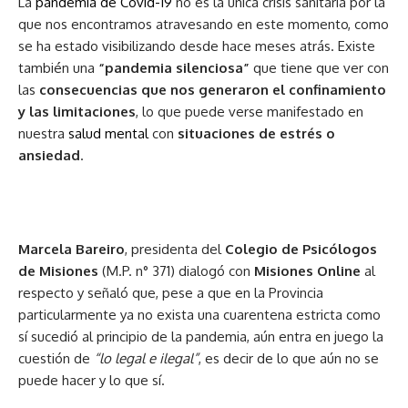
La
pandemia de Covid-19
no es la única crisis sanitaria por la
que nos encontramos atravesando en este momento, como
se ha estado visibilizando desde hace meses atrás. Existe
también una
“pandemia silenciosa”
que tiene que ver con
las
consecuencias que nos generaron el confinamiento
y las limitaciones
, lo que puede verse manifestado en
nuestra
salud mental
con
situaciones de estrés o
ansiedad
.
Marcela Bareiro
, presidenta del
Colegio de Psicólogos
de Misiones
(M.P. n° 371) dialogó con
Misiones Online
al
respecto y señaló que, pese a que en la Provincia
particularmente ya no exista una cuarentena estricta como
sí sucedió al principio de la pandemia, aún entra en juego la
cuestión de
“lo legal e ilegal”
, es decir de lo que aún no se
puede hacer y lo que sí.