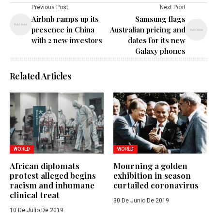
Previous Post
Next Post
Airbnb ramps up its
Samsung flags
presence in China
Australian pricing and
with 2 new investors
dates for its new
Galaxy phones
Related Articles
WORLD
WORLD
African diplomats
Mourning a golden
protest alleged begins
exhibition in season
racism and inhumane
curtailed coronavirus
clinical treat
30 De Junio De 2019
10 De Julio De 2019