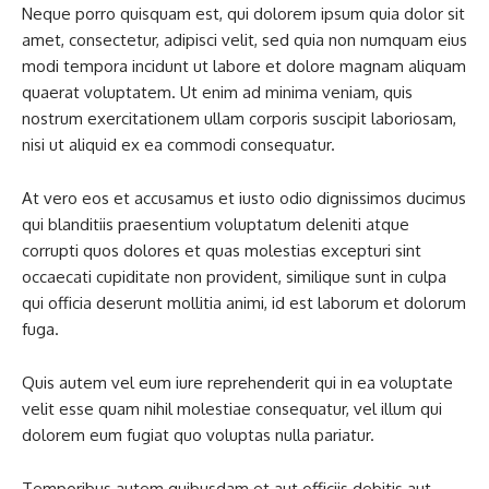
Neque porro quisquam est, qui dolorem ipsum quia dolor sit
amet, consectetur, adipisci velit, sed quia non numquam eius
modi tempora incidunt ut labore et dolore magnam aliquam
quaerat voluptatem. Ut enim ad minima veniam, quis
nostrum exercitationem ullam corporis suscipit laboriosam,
nisi ut aliquid ex ea commodi consequatur.
At vero eos et accusamus et iusto odio dignissimos ducimus
qui blanditiis praesentium voluptatum deleniti atque
corrupti quos dolores et quas molestias excepturi sint
occaecati cupiditate non provident, similique sunt in culpa
qui officia deserunt mollitia animi, id est laborum et dolorum
fuga.
Quis autem vel eum iure reprehenderit qui in ea voluptate
velit esse quam nihil molestiae consequatur, vel illum qui
dolorem eum fugiat quo voluptas nulla pariatur.
Temporibus autem quibusdam et aut officiis debitis aut