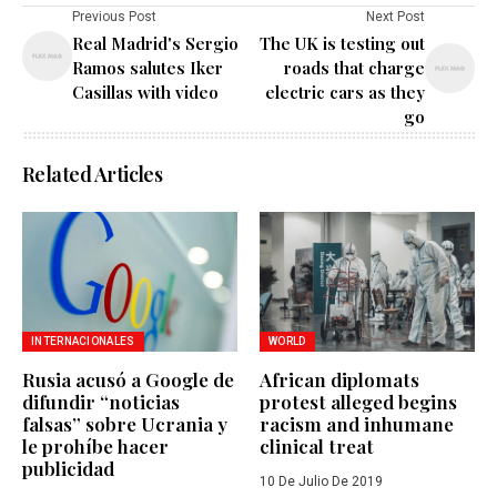
Previous Post
Next Post
Real Madrid's Sergio
The UK is testing out
Ramos salutes Iker
roads that charge
Casillas with video
electric cars as they
go
Related Articles
INTERNACIONALES
WORLD
Rusia acusó a Google de
African diplomats
difundir “noticias
protest alleged begins
falsas” sobre Ucrania y
racism and inhumane
le prohíbe hacer
clinical treat
publicidad
10 De Julio De 2019