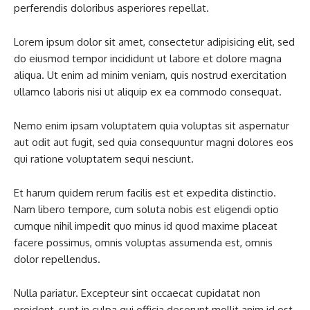
perferendis doloribus asperiores repellat.
Lorem ipsum dolor sit amet, consectetur adipisicing elit, sed
do eiusmod tempor incididunt ut labore et dolore magna
aliqua. Ut enim ad minim veniam, quis nostrud exercitation
ullamco laboris nisi ut aliquip ex ea commodo consequat.
Nemo enim ipsam voluptatem quia voluptas sit aspernatur
aut odit aut fugit, sed quia consequuntur magni dolores eos
qui ratione voluptatem sequi nesciunt.
Et harum quidem rerum facilis est et expedita distinctio.
Nam libero tempore, cum soluta nobis est eligendi optio
cumque nihil impedit quo minus id quod maxime placeat
facere possimus, omnis voluptas assumenda est, omnis
dolor repellendus.
Nulla pariatur. Excepteur sint occaecat cupidatat non
proident, sunt in culpa qui officia deserunt mollit anim id est