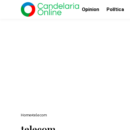
Opinion
Política
Home
telecom
telecom