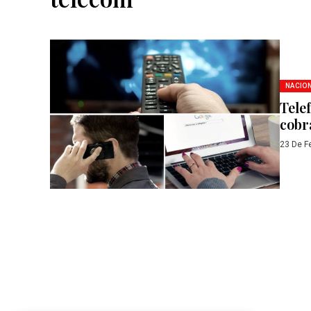
NACIO
Tele
cobr
23 De F